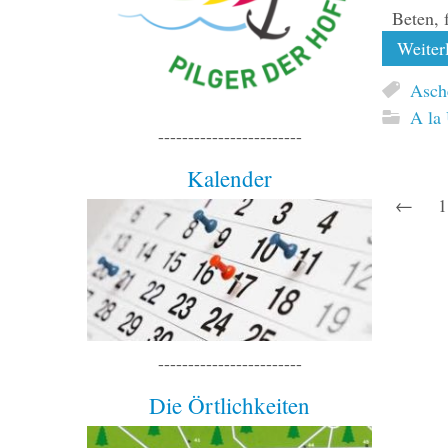
Beten, 
Weiterl
Asch
A la
------------------------
Kalender
←
1
------------------------
Die Örtlichkeiten