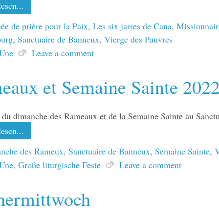
esen...
ée de prière pour la Paix
,
Les six jarres de Cana
,
Missionnair
urg
,
Sanctuaire de Banneux
,
Vierge des Pauvres
 Une
Leave a comment
eaux et Semaine Sainte 202
 du dimanche des Rameaux et de la Semaine Sainte au Sanct
esen...
nche des Rameux
,
Sanctuaire de Banneux
,
Semaine Sainte
,
V
 Une
,
Große liturgische Feste
Leave a comment
hermittwoch