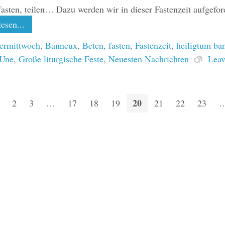
fasten, teilen… Dazu werden wir in dieser Fastenzeit aufgefor
esen...
ermittwoch
,
Banneux
,
Beten
,
fasten
,
Fastenzeit
,
heiligtum ba
 Une
,
Große liturgische Feste
,
Neuesten Nachrichten
Leav
20
2
3
…
17
18
19
21
22
23