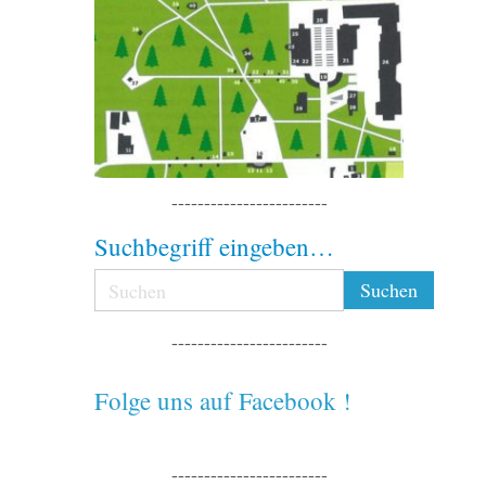
------------------------
Suchbegriff eingeben…
------------------------
Folge uns auf Facebook !
------------------------