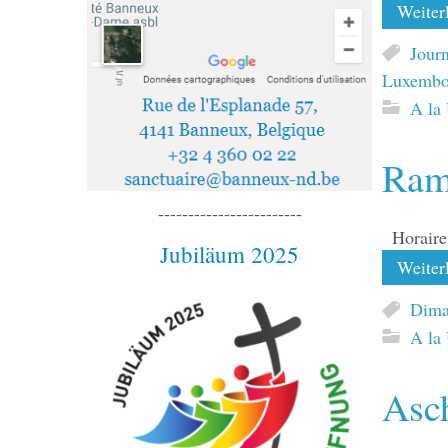
Weiterl
Journ
Luxembo
A la
Ram
------------------------
Horaire
Jubiläum 2025
Weiterl
Dima
A la
Asc