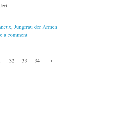
dert.
nneux
,
Jungfrau der Armen
e a comment
…
32
33
34
→