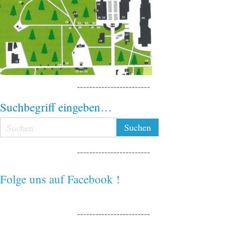
------------------------
Suchbegriff eingeben…
------------------------
Folge uns auf Facebook !
------------------------