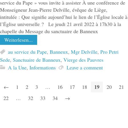
service du Pape » vous invite à assister À une conférence de
Monseigneur Jean-Pierre Delville, évêque de Liège,
intitulée : Que signifie aujourd’hui le lien de l’Église locale à
l’Église universelle ? Le jeudi 21 avril 2022 à 17h30 à la
chapelle du Message du sanctuaire de Banneux
Weiterlesen...
au service du Pape
,
Banneux
,
Mgr Delville
,
Pro Petri
Sede
,
Sanctuaire de Banneux
,
Vierge des Pauvres
A la Une
,
Informations
Leave a comment
19
←
1
2
3
…
16
17
18
20
21
22
…
32
33
34
→