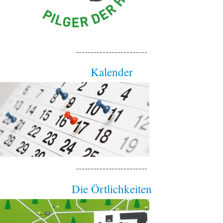
------------------------
Kalender
------------------------
Die Örtlichkeiten