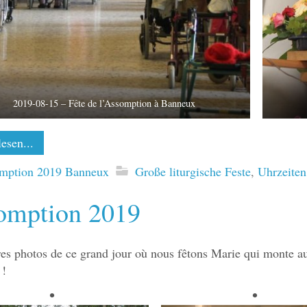
2019-08-15 – Fête de l’Assomption à Banneux
esen...
mption 2019 Banneux
Große liturgische Feste
,
Uhrzeiten
omption 2019
es photos de ce grand jour où nous fêtons Marie qui monte au
 !