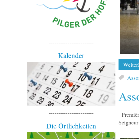
------------------------
Kalender
Weiterl
Asso
Ass
------------------------
Premièr
Seigneur
Die Örtlichkeiten