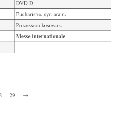
DVD D
Eucharistie. syr. aram.
Procession kosovars.
Messe internationale
8
29
→