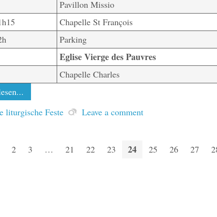
Pavillon Missio
1h15
Chapelle St François
2h
Parking
Eglise Vierge des Pauvres
Chapelle Charles
esen...
 liturgische Feste
Leave a comment
24
2
3
…
21
22
23
25
26
27
2