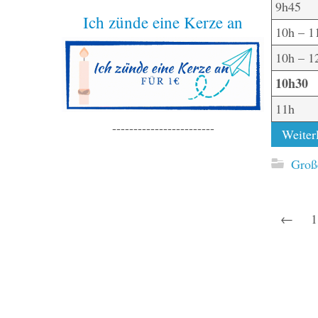
9h45
Ich zünde eine Kerze an
10h – 1
10h – 1
10h30
11h
------------------------
Weiterl
Große
←
1