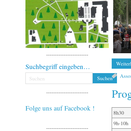
2019
------------------------
Weiterl
Suchbegriff eingeben…
Asso
Prog
------------------------
Folge uns auf Facebook !
8h30
9h-10h
------------------------