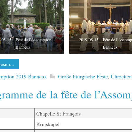
-08-15 – Fête de l’Assomption –
2019-08-15 – Fête de l’Assomp
Banneux
Banneux
esen...
mption 2019 Banneux
Große liturgische Feste
,
Uhrzeiten
ramme de la fête de l’Assom
Chapelle St François
Kruiskapel