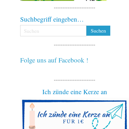
------------------------
Suchbegriff eingeben…
------------------------
Folge uns auf Facebook !
------------------------
Ich zünde eine Kerze an