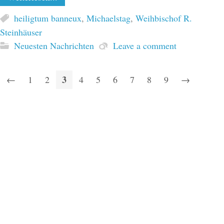
heiligtum banneux
,
Michaelstag
,
Weihbischof R.
Steinhäuser
Neuesten Nachrichten
Leave a comment
3
←
1
2
4
5
6
7
8
9
→