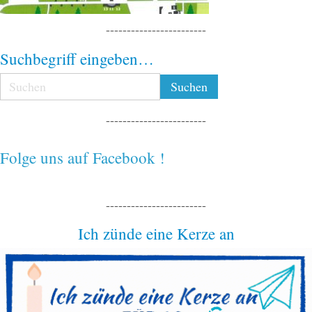
------------------------
Suchbegriff eingeben…
------------------------
Folge uns auf Facebook !
------------------------
Ich zünde eine Kerze an