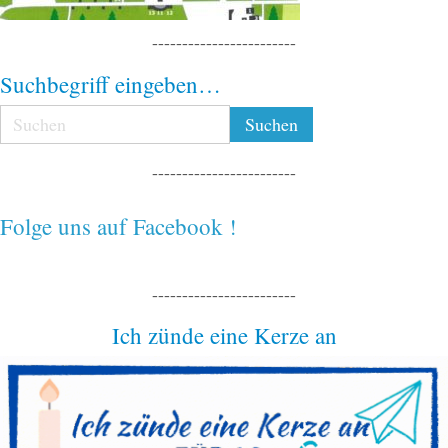
------------------------
Suchbegriff eingeben…
------------------------
Folge uns auf Facebook !
------------------------
Ich zünde eine Kerze an