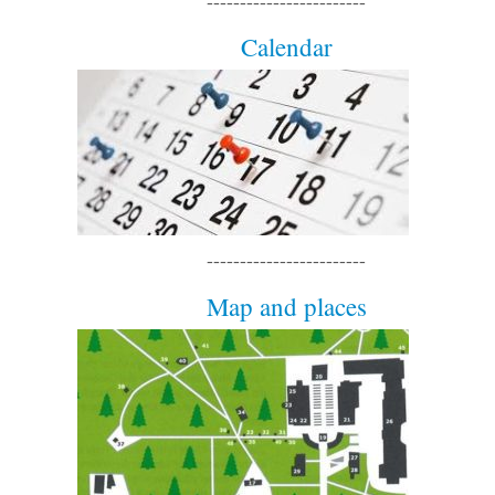
------------------------
Calendar
------------------------
Map and places