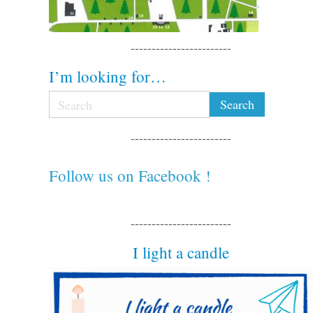
------------------------
I’m looking for…
------------------------
Follow us on Facebook !
------------------------
I light a candle