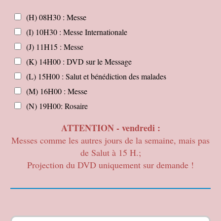
n
n
i
d
l
(H) 08H30 : Messe
m
i
e
a
,
(I) 10H30 : Messe Internationale
d
t
m
i
(J) 11H15 : Messe
i
a
m
o
r
(K) 14H00 : DVD sur le Message
a
n
d
n
(L) 15H00 : Salut et bénédiction des malades
i
c
,
(M) 16H00 : Messe
h
m
e
(N) 19H00: Rosaire
e
r
ATTENTION - vendredi :
c
r
Messes comme les autres jours de la semaine, mais pas
e
de Salut à 15 H.;
d
Projection du DVD uniquement sur demande !
i
,
j
e
u
d
R