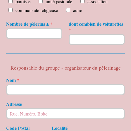
paroisse
unité pastorale
association
communauté religieuse
autre
L
Nombre de pèlerins ±
dont combien de voiturettes
*
e
*
d
e
C
o
d
e
Responsable du groupe - organisateur du pèlerinage
Nom
*
Adresse
Code Postal
Localité