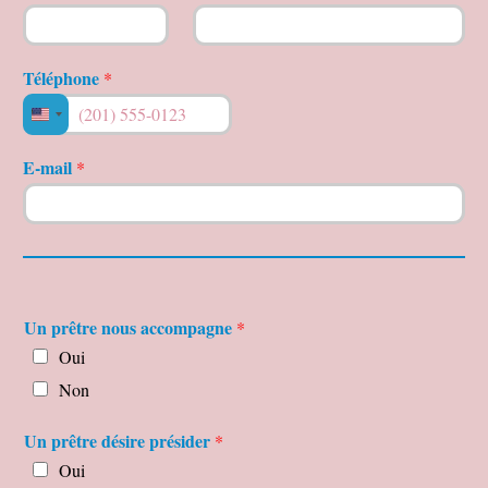
Téléphone
*
United
States
E-mail
*
+1
Un prêtre nous accompagne
*
Oui
Non
Un prêtre désire présider
*
Oui