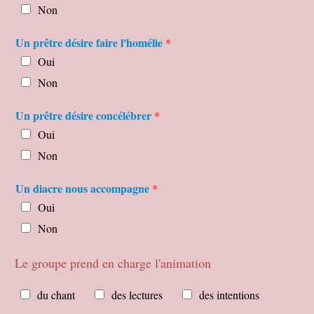
Non
Un prêtre désire faire l'homélie
*
Oui
Non
Un prêtre désire concélébrer
*
Oui
Non
Un diacre nous accompagne
*
Oui
Non
Le groupe prend en charge l'animation
L
du chant
des lectures
des intentions
e