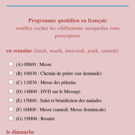
g
r
o
Programme quotidien en français
u
p
veuillez cocher les célébrations auxquelles vous
e
participerez
p
r
en semaine
(lundi, mardi, mercredi, jeudi, samedi)
e
n
d
e
(A) 08h00 : Messe
e
n
(B) 10H30 : Chemin de prière (sur demande)
n
s
c
e
(C) 11H30 : Messe des pèlerins
h
m
(D) 14H00 : DVD sur le Message
a
a
r
i
(E) 15H00 : Salut et bénédiction des malades
g
n
(F) 16H00 : Messe (samedi: Messe dominicale)
e
e
l
(
(G) 19H00 : Rosaire
'
l
a
u
le dimanche