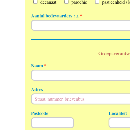
decanaat
parochie
past.eenheid / k
Aantal bedevaarders : ±
*
Groepsverantwo
Naam
*
Adres
Postcode
Localiteit