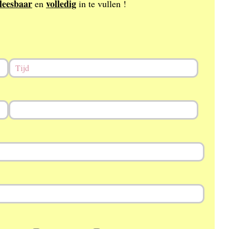
leesbaar
volledig
en
in te vullen !
Time
Time