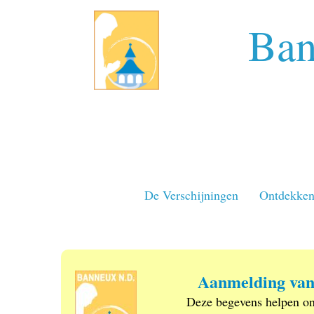
Ban
De Verschijningen
Ontdekke
Aanmelding van
Deze begevens helpen on