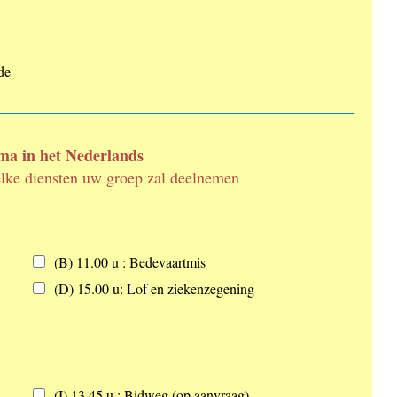
de
a in het Nederlands
elke diensten uw groep zal deelnemen
(B) 11.00 u : Bedevaartmis
(D) 15.00 u: Lof en ziekenzegening
(I) 13.45 u : Bidweg (op aanvraag)