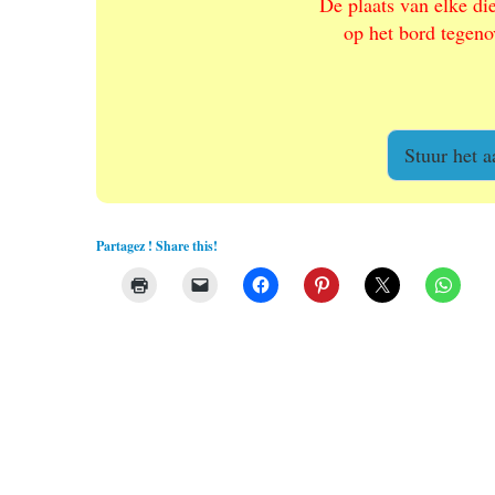
De plaats van elke di
e
op het bord tegeno
n
Stuur het 
Partagez ! Share this!