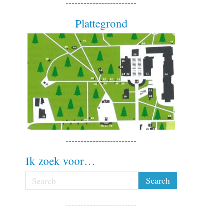
------------------------
Plattegrond
------------------------
Ik zoek voor…
------------------------