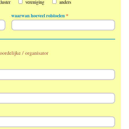
luster
vereniging
anders
T
waarwan hoeveel rolstoelen
*
e
l
e
f
o
o
ordelijke / organisator
n
A
d
r
e
s
*