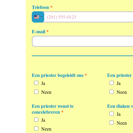
Telefoon
*
United
States
E-mail
*
+1
Een priester begeleidt ons
Een priester
*
Ja
Ja
Neen
Neen
Een priester wenst te
Een diaken v
concelebreren
*
Ja
Ja
Neen
Neen