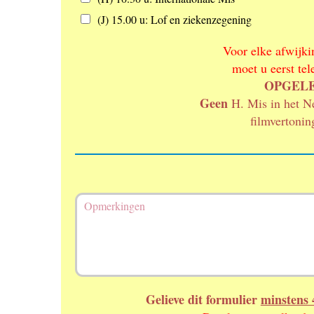
g
z
p
e
o
(J) 15.00 u: Lof en ziekenzegening
z
n
r
o
(
g
Voor elke afwijk
n
m
t
d
moet u eerst tel
a
:
a
OPGELET
-
g
d
Geen
H. Mis in het N
i
filmvertoni
-
w
o
-
d
o
O
-
p
z
m
a
e
)
r
k
i
n
Gelieve dit formulier
minstens 
g