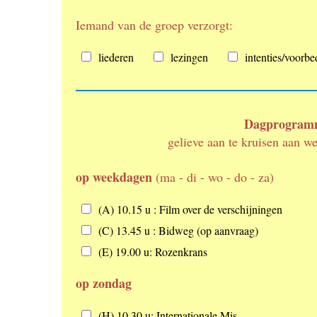
Iemand van de groep verzorgt:
I
liederen
lezingen
intenties/voorbe
e
m
a
n
Dagprogramm
d
v
gelieve aan te kruisen aan w
a
n
op weekdagen
(ma - di - wo - do - za)
d
e
o
g
(A) 10.15 u : Film over de verschijningen
p
r
(C) 13.45 u : Bidweg (op aanvraag)
w
o
e
e
(E) 19.00 u: Rozenkrans
e
p
k
v
op zondag
d
e
a
r
o
(H) 10.30 u: Internationale Mis