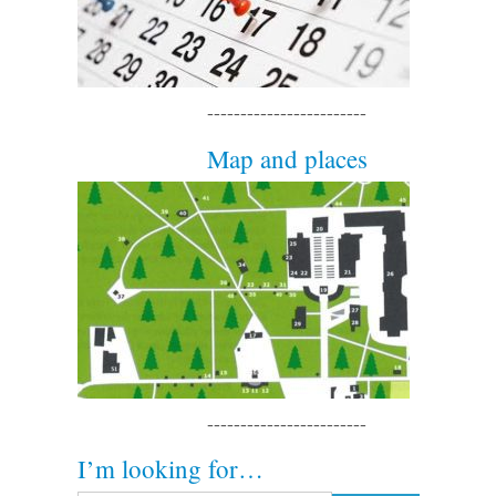
------------------------
Map and places
------------------------
I’m looking for…