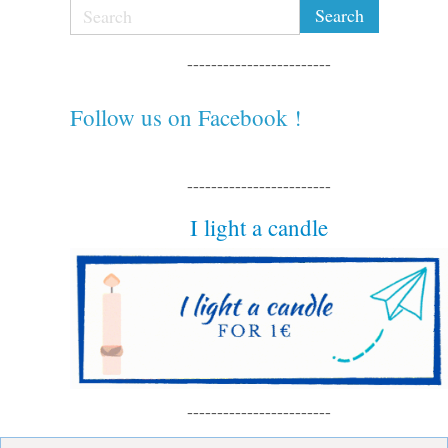
------------------------
Follow us on Facebook !
------------------------
I light a candle
------------------------