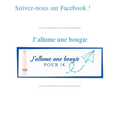
Suivez-nous sur Facebook !
------------------------
J’allume une bougie
------------------------