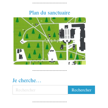
------------------------
Plan du sanctuaire
------------------------
Je cherche…
------------------------