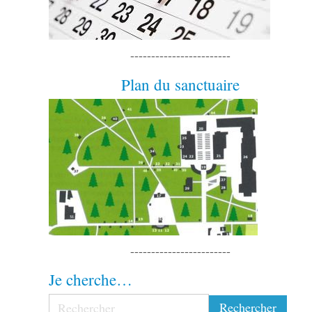
------------------------
Plan du sanctuaire
------------------------
Je cherche…