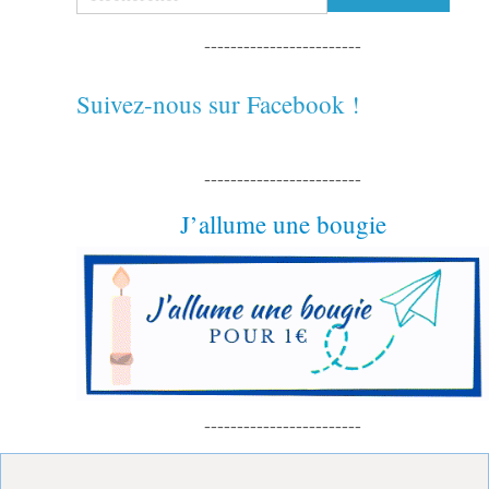
------------------------
Suivez-nous sur Facebook !
------------------------
J’allume une bougie
------------------------