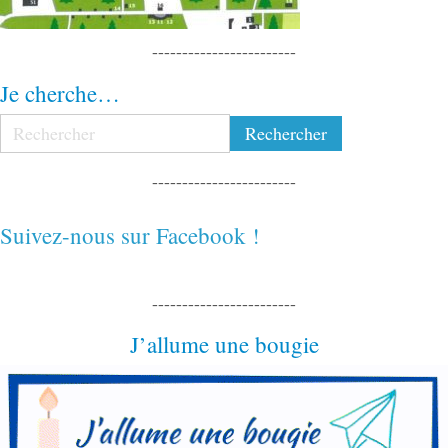
------------------------
Je cherche…
------------------------
Suivez-nous sur Facebook !
------------------------
J’allume une bougie