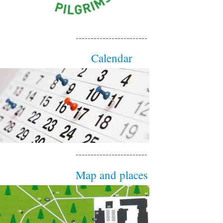
------------------------
Calendar
------------------------
Map and places