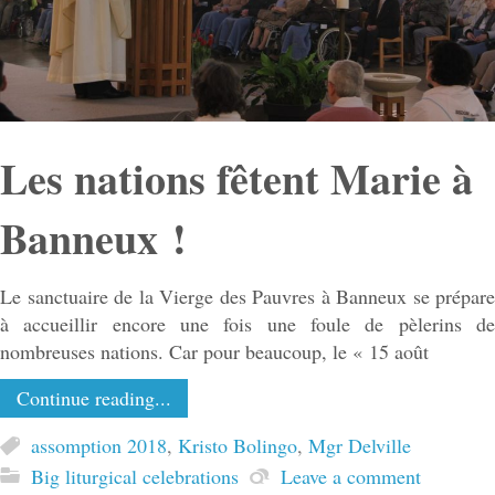
Les nations fêtent Marie à
Banneux !
Le sanctuaire de la Vierge des Pauvres à Banneux se prépare
à accueillir encore une fois une foule de pèlerins de
nombreuses nations. Car pour beaucoup, le « 15 août
Continue reading...
assomption 2018
,
Kristo Bolingo
,
Mgr Delville
Big liturgical celebrations
Leave a comment