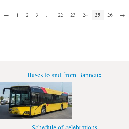
25
←
1
2
3
…
22
23
24
26
→
Buses to and from Banneux
Schedule of celebrations