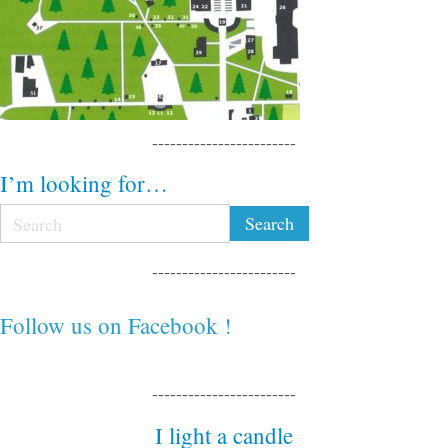
------------------------
I’m looking for…
------------------------
Follow us on Facebook !
------------------------
I light a candle