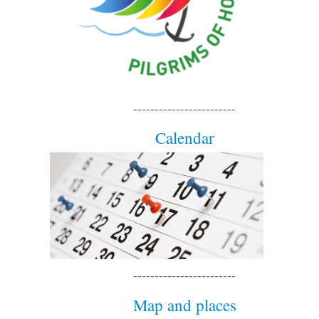
------------------------
Calendar
------------------------
Map and places