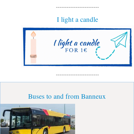
------------------------
I light a candle
------------------------
Buses to and from Banneux