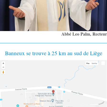
LIRE L'ARTICLE…
Posted On: 6th juin 2026
NEUVAINE DE LA PENTECÔTE
Neuf jours pour préparer la fête de la
Pentecôte avec la Vierge des Pauvres. Pendant les
neuf jours qui séparent la fête de l’Ascension de
celle de la Pentecôte, l’Eglise implore la venue de
l’Esprit Saint. « Viens, Esprit de feu, viens nous
embraser. » Car il faut que toutes les communautés
chrétiennes…