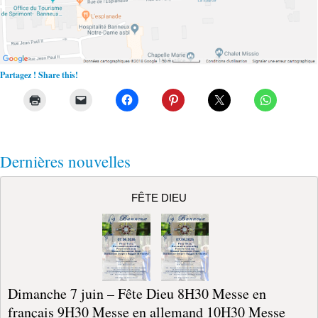
LIRE L'ARTICLE…
Posted On: 13th mai 2026
1 MAI OUVERTURE DE LA SAISON DES PÈLERINAGES ET
MARCHE DES VOCATIONS
Ouverture de la saison des pèlerinages CONDUIS
NOS PAS AU CHEMIN DE LA PAIX 8H30
Messe en français 9H30 Messe en allemand
10H30 Messe internationale présidée par Mgr
Delville, évêque de Liège 11H15 Messe en
français 15H00 Bénédiction des malades.…
LIRE L'ARTICLE…