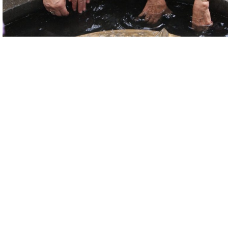
Bienvenue à Banneux !
Du 15 janvier au 2 mars 1933, la Vierge Marie est apparue
huit fois à une fillette de 11 ans, Mariette Beco.
Le message qu’elle lui a laissé est toujours d’actualité.
Chaque année, des centaines de milliers de pèlerins,
viennent, seuls ou en groupe, notamment lors de Triduums
de malades, confier à Notre-Dame leurs pauvretés, leurs
souffrances, leurs peines, leurs recherches. Ils viennent se
confier à la Mère du Sauveur, et dire leur confiance et leur
espérance en Celui qui est la Source de toute grâce, Jésus-
Christ.