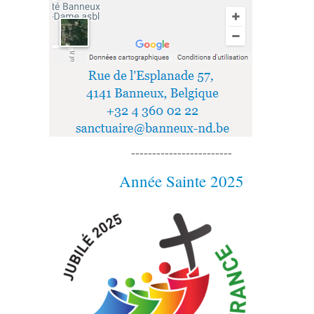
------------------------
Je cherche…
------------------------
Suivez-nous sur Facebook !
------------------------
J’allume une bougie