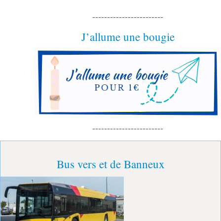
Je m'abonne !
Nederlands
Deutsch
English
Italiano
Español
polski