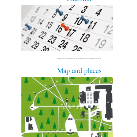
------------------------
Map and places