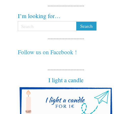
------------------------
I’m looking for…
------------------------
Follow us on Facebook !
------------------------
I light a candle