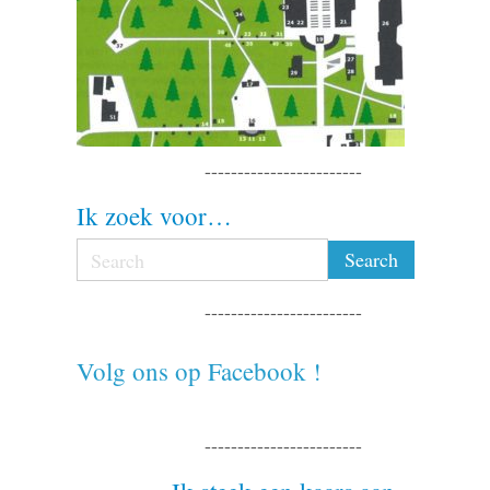
------------------------
Ik zoek voor…
------------------------
Volg ons op Facebook !
------------------------