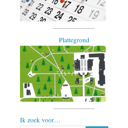
------------------------
Plattegrond
------------------------
Ik zoek voor…