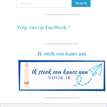
------------------------
Volg ons op Facebook !
------------------------
Ik steek een kaars aan
------------------------