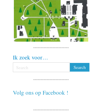
------------------------
Ik zoek voor…
------------------------
Volg ons op Facebook !
------------------------