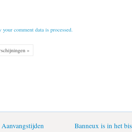
 your comment data is processed.
rschijningen »
Aanvangstijden
Banneux is in het b