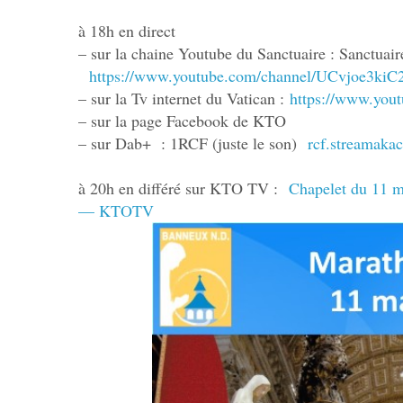
à 18h en direct
– sur la chaine Youtube du Sanctuaire : Sanctua
https://www.youtube.com/channel/UCvjoe3ki
– sur la Tv internet du Vatican :
https://www.yout
– sur la page Facebook de KTO
– sur Dab+ : 1RCF (juste le son)
rcf.streamaka
à 20h en différé sur KTO TV :
Chapelet du 11 m
— KTOTV