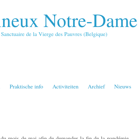
neux Notre-Dame
Sanctuaire de la Vierge des Pauvres (Belgique)
n
Praktische info
Activiteiten
Archief
Nieuws
 du mois de mai afin de demander la fin de la pandémie.