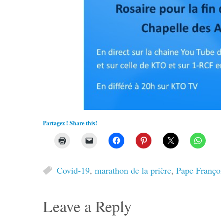
Partagez ! Share this!
Covid-19
,
marathon de la prière
,
Pape Franço
Leave a Reply