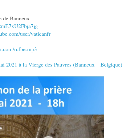
ire de Banneux
C2mE7xU2Fbja7jg
ube.com/user/vaticanfr
ci.com/rcfbe.mp3
ai 2021 à la Vierge des Pauvres (Banneux – Belgique)