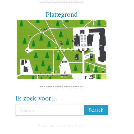
------------------------
Plattegrond
------------------------
Ik zoek voor…
------------------------