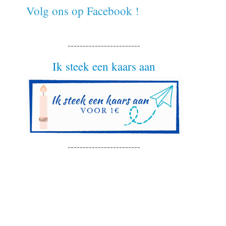
Volg ons op Facebook !
------------------------
Ik steek een kaars aan
------------------------