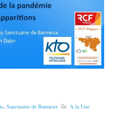
is
,
Sanctuaire de Banneux
A la Une