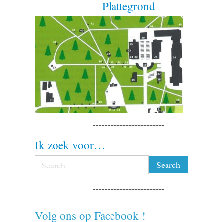
Plattegrond
------------------------
Ik zoek voor…
------------------------
Volg ons op Facebook !