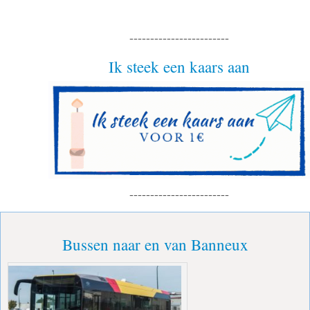
------------------------
Ik steek een kaars aan
------------------------
Bussen naar en van Banneux