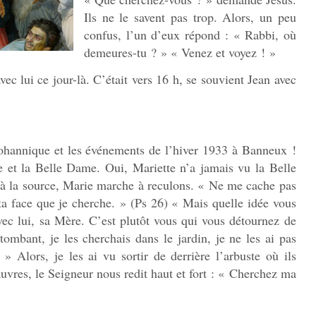
Ils ne le savent pas trop. Alors, un peu
confus, l’un d’eux répond : « Rabbi, où
demeures-tu ? » « Venez et voyez ! »
avec lui ce jour-là. C’était vers 16 h, se souvient Jean avec
johannique et les événements de l’hiver 1933 à Banneux !
te et la Belle Dame. Oui, Mariette n’a jamais vu la Belle
à la source, Marie marche à reculons. « Ne me cache pas
t ta face que je cherche. » (Ps 26) « Mais quelle idée vous
vec lui, sa Mère. C’est plutôt vous qui vous détournez de
mbant, je les cherchais dans le jardin, je ne les ai pas
» Alors, je les ai vu sortir de derrière l’arbuste où ils
auvres, le Seigneur nous redit haut et fort : « Cherchez ma