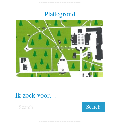
------------------------
Plattegrond
------------------------
Ik zoek voor…
------------------------