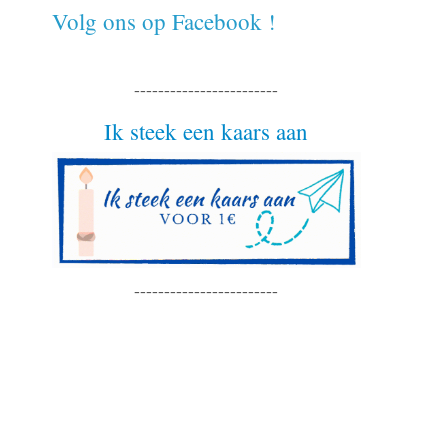
Volg ons op Facebook !
------------------------
Ik steek een kaars aan
------------------------