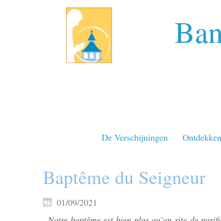
Ban
De Verschijningen
Ontdekke
Baptême du Seigneur
01/09/2021
Notre baptême est bien plus qu’un rite de purifi