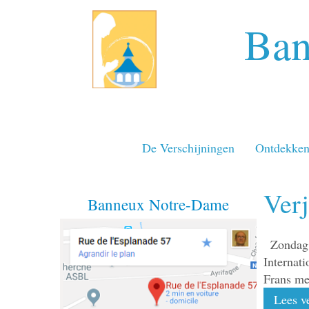
Ban
De Verschijningen
Ontdekke
Verj
Banneux Notre-Dame
Zondag
Internat
Frans me
Lees ve