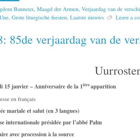
igdom Banneux
,
Maagd der Armen
,
Verjaardag van de versch
 Une
,
Grote liturgische feesten
,
Laatste nieuws
Leave a c
: 85de verjaardag van de ver
Uurroste
ière
i 15 janvier – Anniversaire de la 1
apparition
sse en français
lée mariale et salut (en 3 langues)
e internationale présidée par l’abbé Palm
ire avec procession à la source