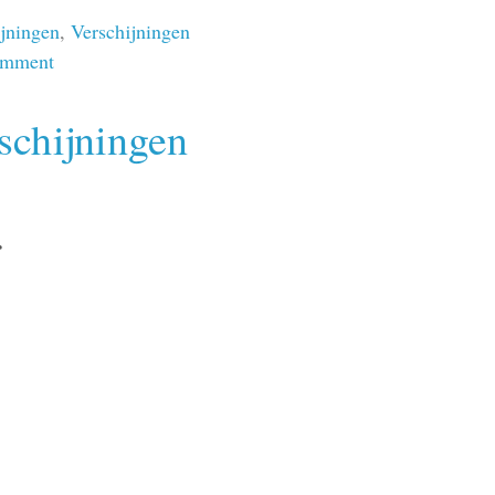
ijningen
,
Verschijningen
omment
schijningen
r