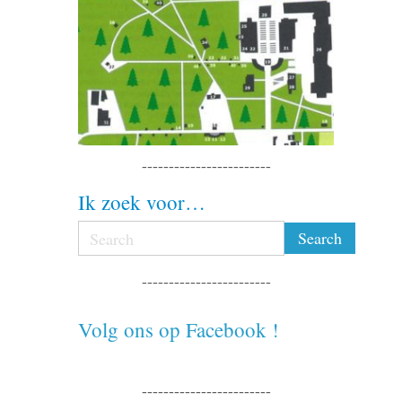
------------------------
Ik zoek voor…
------------------------
Volg ons op Facebook !
------------------------