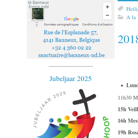
Heil
A la
2018
------------------------
Jubeljaar 2025
Lund
11h30 Me
15h Veil
16h Mess
19h Rosa