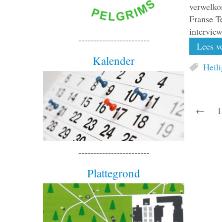
verwelko
Franse T
intervie
------------------------
Lees ve
Kalender
Heil
←
1
------------------------
Plattegrond