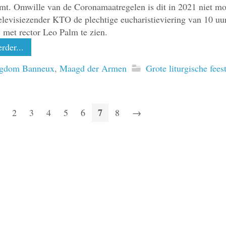
mt. Omwille van de Coronamaatregelen is dit in 2021 niet mo
elevisiezender KTO de plechtige eucharistieviering van 10 uur 
w met rector Leo Palm te zien.
rder...
igdom Banneux
,
Maagd der Armen
Grote liturgische fees
7
2
3
4
5
6
8
→