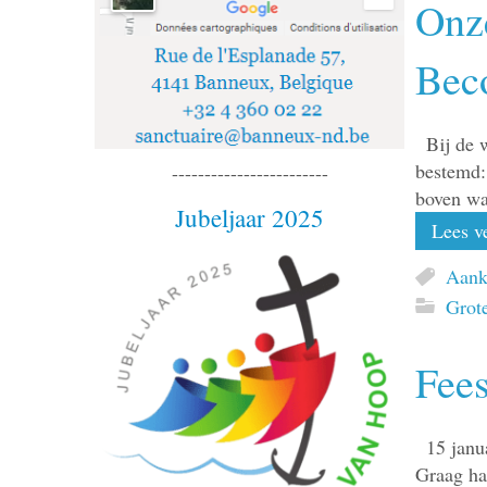
Onz
Bec
Bij de 
bestemd: 
------------------------
boven wat
Jubeljaar 2025
Lees ve
Aank
Grote
Fee
15 janu
Graag ha