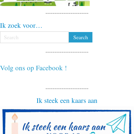
------------------------
Ik zoek voor…
------------------------
Volg ons op Facebook !
------------------------
Ik steek een kaars aan