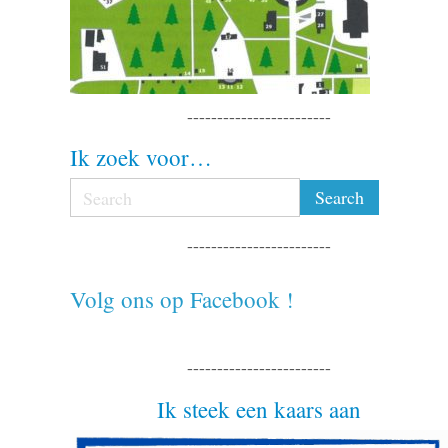
------------------------
Ik zoek voor…
------------------------
Volg ons op Facebook !
------------------------
Ik steek een kaars aan