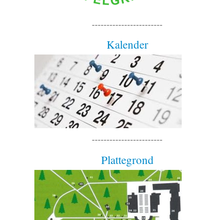
------------------------
Kalender
------------------------
Plattegrond